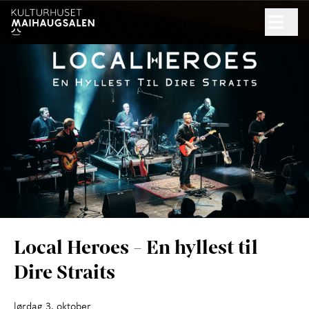
Hopp til hovedinnhold
Søk
NYHETSBREV
GAVEKORT
Program
Praktisk informasjon
+
Arrangør
+
Local Heroes - En hyllest til
Dire Straits
lørdag 3. oktober