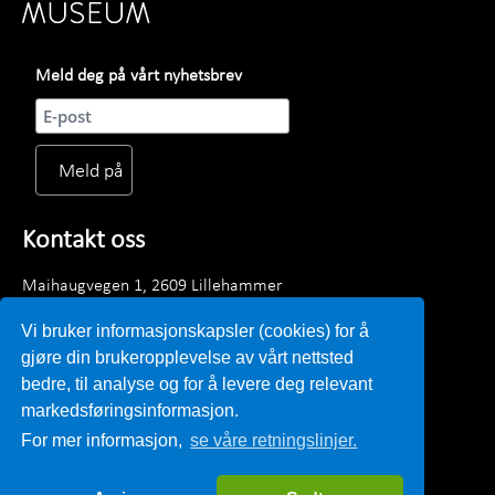
Meld deg på vårt nyhetsbrev
Kontakt oss
Maihaugvegen 1, 2609 Lillehammer
Telefon: +47 61 28 89 00
Vi bruker informasjonskapsler (cookies) for å
Mandag - fredag kl. 0900 - 1530
gjøre din brukeropplevelse av vårt nettsted
E-post:
post@lillehammermuseum.no
bedre, til analyse og for å levere deg relevant
markedsføringsinformasjon.
Ansatte
For mer informasjon,
se våre retningslinjer.
Personvernerklæring