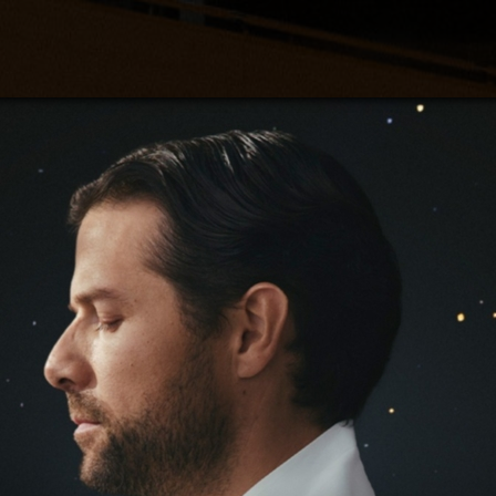
Søk
Pro
Prak
Arra