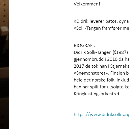
Velkommen!
«Didrik leverer patos, dy
«Solli-Tangen framfører me
BIOGRAFI:
Didrik Solli-Tangen (f.1987)
gjennombrudd i 2010 da han
2017 deltok han i Stjerne
«Snømonsteret». Finalen ble
hele det norske folk, inklud
han har spilt for utsolgte
Kringkastingsorkestret.
https://www.didriksollita