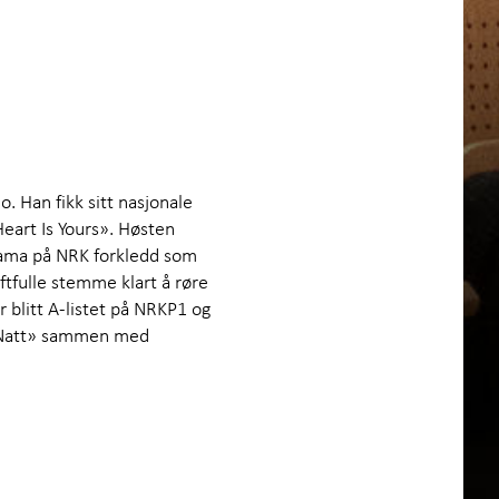
o. Han fikk sitt nasjonale
eart Is Yours». Høsten
rama på NRK forkledd som
aftfulle stemme klart å røre
r blitt A-listet på NRKP1 og
ga Natt» sammen med