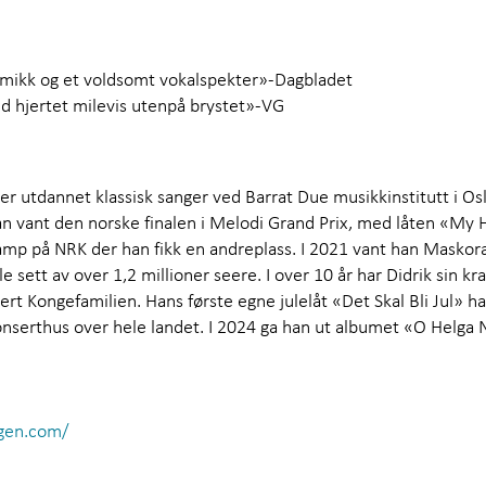
namikk og et voldsomt vokalspekter»-Dagbladet
d hjertet milevis utenpå brystet»-VG
 er utdannet klassisk sanger ved Barrat Due musikkinstitutt i Osl
 vant den norske finalen i Melodi Grand Prix, med låten «My H
kamp på NRK der han fikk en andreplass. I 2021 vant han Masko
 sett av over 1,2 millioner seere. I over 10 år har Didrik sin kr
ert Kongefamilien. Hans første egne julelåt «Det Skal Bli Jul» ha
 konserthus over hele landet. I 2024 ga han ut albumet «O Hel
ngen.com/