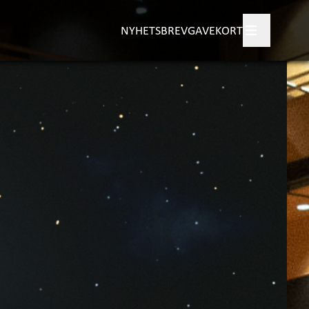
NYHETSBREV
GAVEKORT
gram
tisk informasjon
+
ngør
+