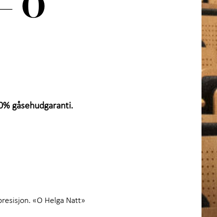
– O
00% gåsehudgaranti.
 presisjon. «O Helga Natt»