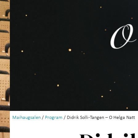
Maihaugsalen
/
Program
/ Didrik Solli-Tangen – O Helga Natt