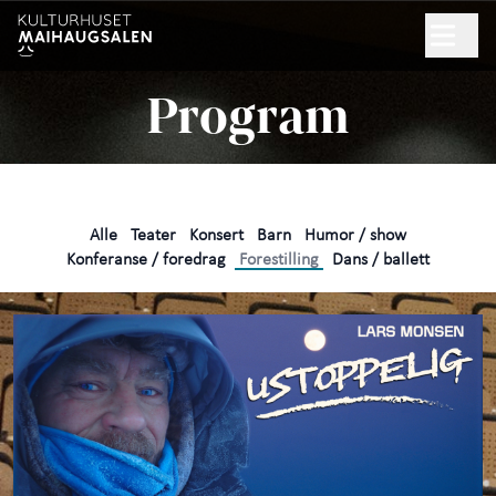
Hopp til hovedinnhold
Søk
Program
NYHETSBREV
GAVEKORT
Alle
Teater
Konsert
Barn
Humor / show
Program
Konferanse / foredrag
Forestilling
Dans / ballett
Praktisk informasjon
+
Arrangør
+