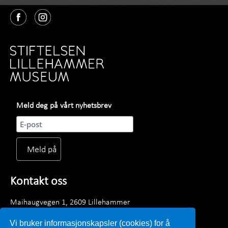
Meld deg på vårt nyhetsbrev
Kontakt oss
Maihaugvegen 1, 2609 Lillehammer
Telefon: +47 61 28 89 00
Vi bruker informasjonskapsler (cookies) for å
Mandag - fredag kl. 0900 - 1530