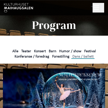
Hopp til hovedinnhold
Søk
Program
NYHETSBREV
GAVEKORT
Alle
Teater
Konsert
Barn
Humor / show
Festival
Program
Konferanse / foredrag
Forestilling
Dans / ballett
Praktisk informasjon
+
Arrangør
+