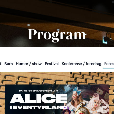
Søk
Pro
Program
Prak
Arra
t
Barn
Humor / show
Festival
Konferanse / foredrag
Forest