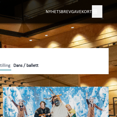
NYHETSBREV
GAVEKORT
gram
tisk informasjon
+
ngør
+
illing
Dans / ballett