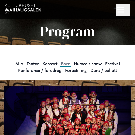
Hopp til hovedinnhold
Søk
Program
NYHETSBREV
GAVEKORT
Alle
Teater
Konsert
Barn
Humor / show
Festival
Program
Konferanse / foredrag
Forestilling
Dans / ballett
Praktisk informasjon
+
Arrangør
+