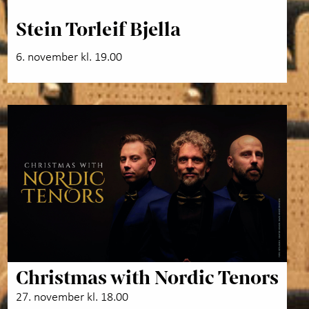
Stein Torleif Bjella
6. november kl. 19.00
Christmas with Nordic Tenors
27. november kl. 18.00