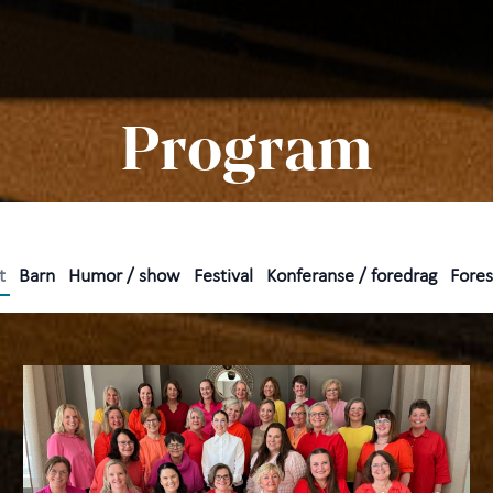
Søk
Pro
Program
Prak
Arra
t
Barn
Humor / show
Festival
Konferanse / foredrag
Forest