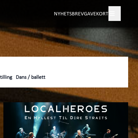
NYHETSBREV
GAVEKORT
gram
tisk informasjon
+
ngør
+
illing
Dans / ballett