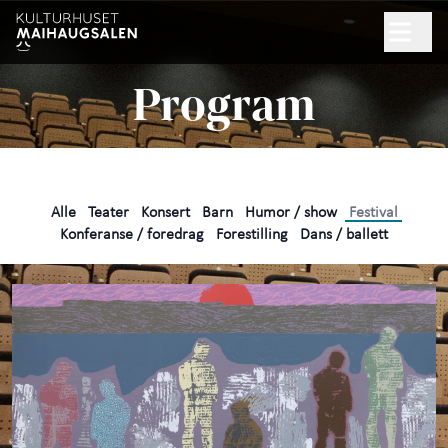
Hopp til hovedinnhold
Søk
Program
NYHETSBREV
GAVEKORT
Alle
Teater
Konsert
Barn
Humor / show
Festival
Program
Konferanse / foredrag
Forestilling
Dans / ballett
Praktisk informasjon
+
Arrangør
+