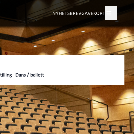
NYHETSBREV
GAVEKORT
gram
tisk informasjon
+
ngør
+
illing
Dans / ballett