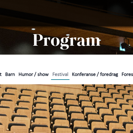
Søk
Pro
Program
Prak
Arra
t
Barn
Humor / show
Festival
Konferanse / foredrag
Forest