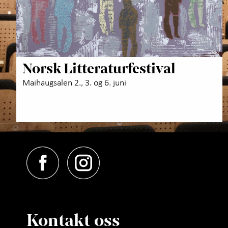
Norsk Litteraturfestival
Maihaugsalen 2., 3. og 6. juni
Kontakt oss