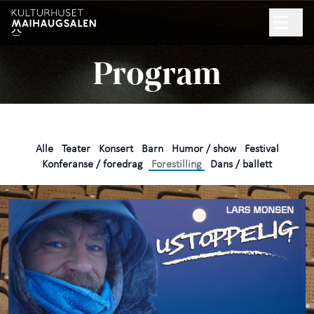
Hopp til hovedinnhold
Søk
Program
NYHETSBREV
GAVEKORT
Alle
Teater
Konsert
Barn
Humor / show
Festival
Program
Konferanse / foredrag
Forestilling
Dans / ballett
Praktisk informasjon
+
Arrangør
+