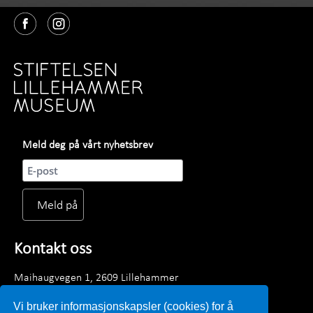
Meld deg på vårt nyhetsbrev
Kontakt oss
Maihaugvegen 1, 2609 Lillehammer
Telefon: +47 61 28 89 00
Vi bruker informasjonskapsler (cookies) for å
Mandag - fredag kl. 0900 - 1530