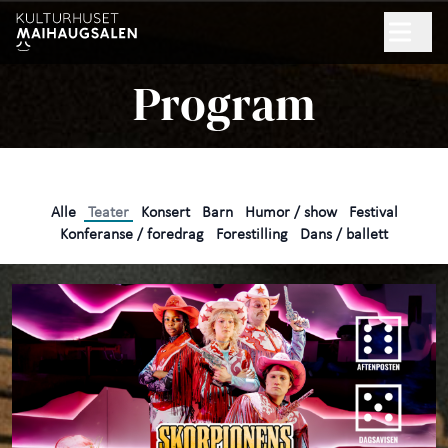
Hopp til hovedinnhold
Søk
Program
NYHETSBREV
GAVEKORT
Alle
Teater
Konsert
Barn
Humor / show
Festival
Program
Konferanse / foredrag
Forestilling
Dans / ballett
Praktisk informasjon
+
Arrangør
+