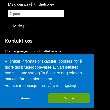
Meld deg på vårt nyhetsbrev
Kontakt oss
Maihaugvegen 1, 2609 Lillehammer
Telefon: +47 61 28 89 00
Vi bruker informasjonskapsler (cookies) for å
Mandag - fredag kl. 0900 - 1530
gjøre din brukeropplevelse av vårt nettsted
E-post:
post@lillehammermuseum.no
bedre, til analyse og for å levere deg relevant
markedsføringsinformasjon.
Ansatte
For mer informasjon,
se våre retningslinjer.
Personvernerklæring
Avvis
Godta