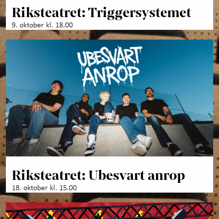
Riksteatret: Triggersystemet
9. oktober kl. 18.00
Riksteatret: Ubesvart anrop
18. oktober kl. 15.00