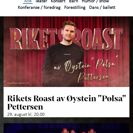
Alle
Teater
Konsert
Barn
Humor / show
Konferanse / foredrag
Forestilling
Dans / ballett
Rikets Roast av Øystein "Pølsa"
Pettersen
29. august kl. 20.00