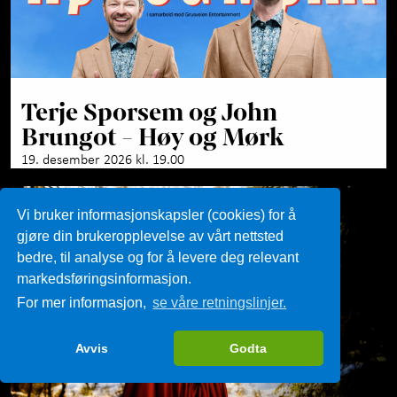
Terje Sporsem og John
Brungot - Høy og Mørk
19. desember 2026 kl. 19.00
Vi bruker informasjonskapsler (cookies) for å
gjøre din brukeropplevelse av vårt nettsted
bedre, til analyse og for å levere deg relevant
markedsføringsinformasjon.
For mer informasjon,
se våre retningslinjer.
Avvis
Godta